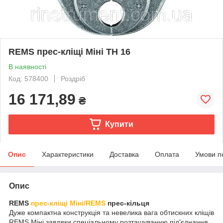
REMS прес-кліщі Міні TH 16
В наявності
Код: 578400
Роздріб
16 171,89
₴
Купити
Опис
Характеристики
Доставка
Оплата
Умови п
Опис
REMS
прес-кліщі Міні/REMS
прес-кільця
Дуже компактна конструкція та невелика вага обтискних кліщів
REMS Міні завдяки спеціальному розташуванню під'єднання