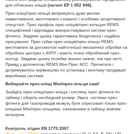
для обтискних кліщів
(патент EP 1 952 948).
Прес-кліщі/прес-кільця витримують дуже високе
навантаження, виготовлені з кованої і особливо загартованої
спецсталі. Прес-профіль прес-кліщів/прес-кольцаи REMS
специфічний і відповідає використовуваної системі прес-
фітинга. Завдяки цьому гарантована бездоганна і надійна
пресування. Прес-губки прес-кліщів/прес-кільця REMS
виготовлені за допомогою найточнішої механічної обробки на
обробних центрах з АЧПУ і мають точно оброблений прес-
контур. Завдяки цьому похибки значно нижче, ніж при литті.
Привід з допомогою REMS Міні-Прес ACC. Прочитати і
дотримуватись керівництво по установці і монтажу продавця/
виробника системи.
Вибирайте прес-кліщі Міні/прес-кільця самі!
Знайдіть прес-кліщі/прес-кільця і систему прес-фітинга по
таблиці і оберіть необхідний розмір. Увага: системи прес-
фітинги для газопроводів можуть бути опресовані тільки прес-
кліщами Міні/прес-кільцями, означеними в таблиці жовтим
кольором.
Контроль згідно EN 1775:2007
Прес-кліщі REMS
міні з прес-контуром M, V, SA, B, RN і UP