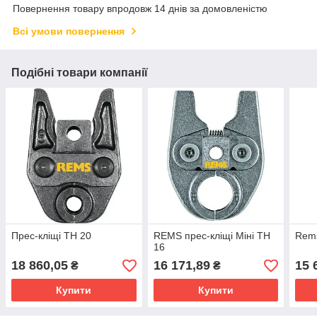
Повернення товару впродовж 14 днів за домовленістю
Всі умови повернення
Подібні товари компанії
Прес-кліщі TH 20
REMS прес-кліщі Міні TH
Rems
16
18 860,05
16 171,89
15 
₴
₴
Купити
Купити