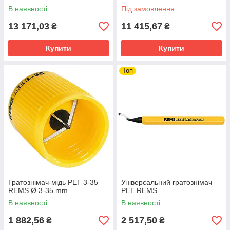
В наявності
Під замовлення
13 171,03
11 415,67
₴
₴
Купити
Купити
Топ
Гратознімач-мідь РЕГ 3-35
Універсальний гратознімач
REMS Ø 3-35 mm
РЕГ REMS
В наявності
В наявності
1 882,56
2 517,50
₴
₴