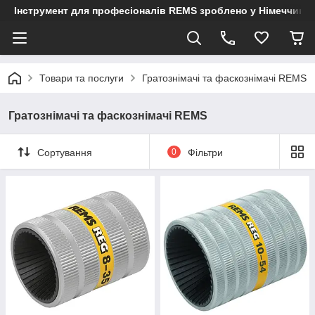
Інструмент для професіоналів REMS зроблено у Німеччині
Товари та послуги
Гратознімачі та фаскознімачі REMS
Гратознімачі та фаскознімачі REMS
Сортування
0
Фільтри