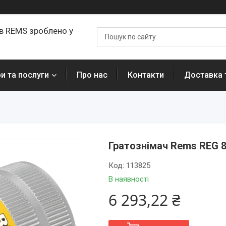
ів REMS зроблено у
и та послуги
Про нас
Контакти
Доставка 
Гратознімач Rems REG 8
Код:
113825
В наявності
6 293,22 ₴