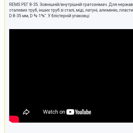
REMS РЕГ 8-35. Зовнішній/внутрішній гратознімач. Для нержа
сталевих труб, інших труб зі сталі, міді, латуні, алюмінію, пласти
D 8-35 мм, D ⅜-1⅜". У блістерній упаковці