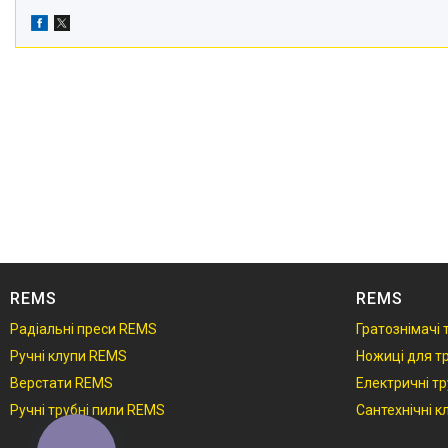
REMS
REMS
Радіальні преси REMS
Гратознімачі
Ручні клупи REMS
Ножиці для т
Верстати REMS
Електричні т
Ручні трубні пили REMS
Сантехнічні 