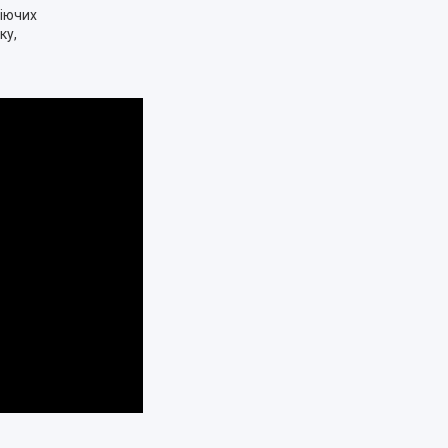
віючих
ку,