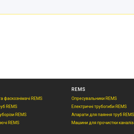
REMS
 та фаскознімачі REMS
Опресувальники REMS
руб REMS
Електричні трубогиби REMS
руборізи REMS
Апарати для паяння труб REM
ключі REMS
Машини для прочистки каналіз