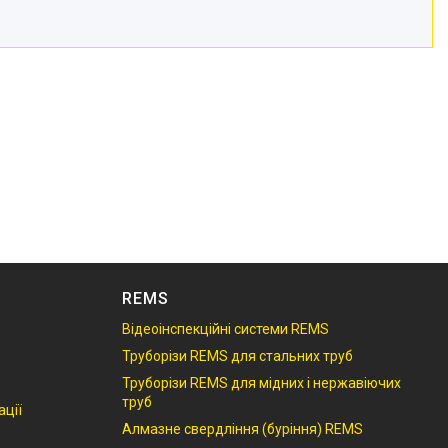
REMS
Відеоінспекційні системи REMS
Труборізи REMS для стальних труб
S
Труборізи REMS для мідних і нержавіючих
труб
ації
Алмазне свердління (буріння) REMS