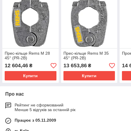
Прес-кільце Rems M 28
Прес-кільце Rems M 35
Пром
45° (PR-2B)
45° (PR-2B)
12 604,46
13 653,86
14 
₴
₴
Купити
Купити
Про нас
Рейтинг не сформований
Менше 5 відгуків за останній рік
Працює з 05.11.2009
м. Київ