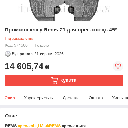
Проміжні кліщі Rems Z1 для прес-кілець 45°
Під замовлення
Код: 574500
Роздріб
Відправка з
21 серпня 2026
14 605,74
₴
Купити
Опис
Характеристики
Доставка
Оплата
Умови п
Опис
REMS
прес-кліщі Міні/REMS
прес-кільця