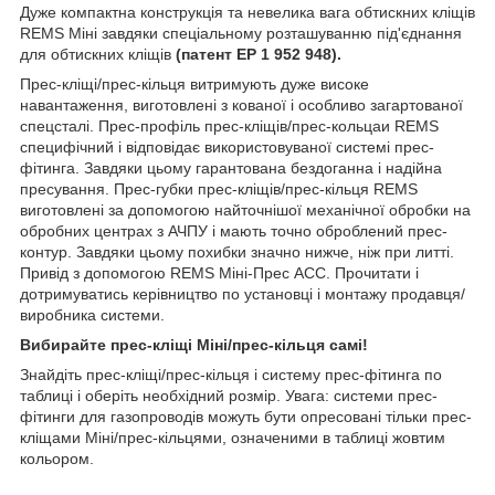
Дуже компактна конструкція та невелика вага обтискних кліщів
REMS Міні завдяки спеціальному розташуванню під'єднання
для обтискних кліщів
(патент EP 1 952 948).
Прес-кліщі/прес-кільця витримують дуже високе
навантаження, виготовлені з кованої і особливо загартованої
спецсталі. Прес-профіль прес-кліщів/прес-кольцаи REMS
специфічний і відповідає використовуваної системі прес-
фітинга. Завдяки цьому гарантована бездоганна і надійна
пресування. Прес-губки прес-кліщів/прес-кільця REMS
виготовлені за допомогою найточнішої механічної обробки на
обробних центрах з АЧПУ і мають точно оброблений прес-
контур. Завдяки цьому похибки значно нижче, ніж при литті.
Привід з допомогою REMS Міні-Прес ACC. Прочитати і
дотримуватись керівництво по установці і монтажу продавця/
виробника системи.
Вибирайте прес-кліщі Міні/прес-кільця самі!
Знайдіть прес-кліщі/прес-кільця і систему прес-фітинга по
таблиці і оберіть необхідний розмір. Увага: системи прес-
фітинги для газопроводів можуть бути опресовані тільки прес-
кліщами Міні/прес-кільцями, означеними в таблиці жовтим
кольором.