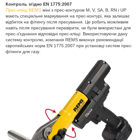
Контроль згідно EN 1775:2007
Прес-кліщі REMS
міні з прес-контуром M, V, SA, B, RN і UP
мають спеціальне маркування на прес-контурі, яка залишає
відбиток на фітингу після пресування. Це робить можливим
навіть після пресування перевірити, чи були використані для
прес-з'єднання відповідні прес-кліщі. Використовуючи дану
систему контролю, компанія REMS виконує рекомендації
європейських норм EN 1775:2007 при установці систем прес-
фітинги для газу.