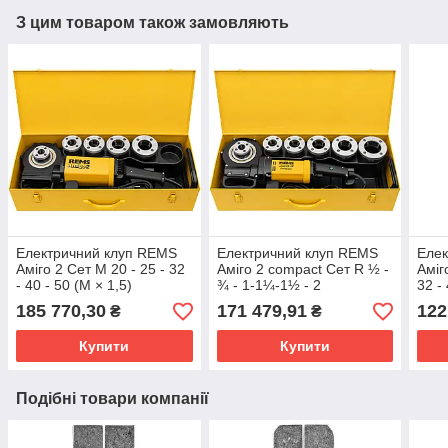
З цим товаром також замовляють
Електричний клуп REMS
Електричний клуп REMS
Елек
Аміго 2 Сет M 20 - 25 - 32
Аміго 2 compact Сет R ½ -
Аміг
- 40 - 50 (M × 1,5)
¾ - 1-1¼-1½ - 2
32 -
185 770,30
171 479,91
122
₴
₴
Купити
Купити
Подібні товари компанії