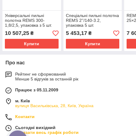
Універсальні пильні
Спеціальні пильні полотна
REMS
полотна REMS 300-
REMS 2''/140-3.2,
25×2
1,8/2,5, упаковка з 5 шт.
упаковка 5 шт.
10 507,25
5 453,17
7 6
₴
₴
Купити
Купити
Про нас
Рейтинг не сформований
Менше 5 відгуків за останній рік
Працює з 05.11.2009
м. Київ
вулиця Васильківська, 28, Київ, Україна
Контакти
Сьогодні вихідний
Показати весь графік роботи