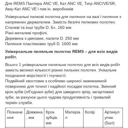
Для REMS Пантера ANC VE, Кат ANC VE, Тигр ANC/VE/SR,
Акку-Кат ANC VE і пив ін. виробників
Універсальні пилкові полотна для пиляння на вазі і пиляння з
напрямних держателем. Замість безлічі пилкових полотен.
Сталеві та інші труби D. 6», 160 мм
Різні металеві профілі,
Деревина з цвяхами, палети D. 250 мм
Пиляння пластикових труб D. 1600 мм
Універсальне пиляльне полотно REMS – для всіх видів
робіт.
Всього 1 універсальне пиляльне полотно для всіх видів робіт
замість великої кількості різних пильних полотен. Унікальне
поєднання жорсткості і гнучкості.
Подвійний хвостовик з особливо широкої зажимаемой
поверхнею для точної і надійної посадки полотна. Змінний
крок зубів (об'єднані зуби) для швидкого зрізу, загартовані
зуби, за рахунок цього чудова продуктивність і тривалий
термін служби.
Позначе
Довжина
Крок
Матеріа
Колір
Артикул
ння
, мм
зубців,
л
упак.
мм
(5шт)