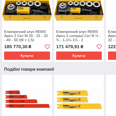
Електричний клуп REMS
Електричний клуп REMS
Елек
Аміго 2 Сет M 20 - 25 - 32
Аміго 2 compact Сет R ½ -
Аміг
- 40 - 50 (M × 1,5)
¾ - 1-1¼-1½ - 2
32 -
185 770,30
171 479,91
122
₴
₴
Купити
Купити
Подібні товари компанії