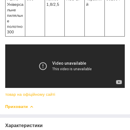
Універса
1,8/2,5
й
льне
пиляльн
е
полотно
300
товар на офіційному сайті
Приховати
Характеристики