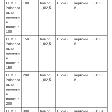
РЕМС
100
Комбо
HSS-Bi
червони
561006
Універса
1,8/2,5
й
льне
пиляльн
е
полотно
100
РЕМС
150
Комбо
HSS-Bi
червони
561005
Універса
1,8/2,5
й
льне
пиляльн
е
полотно
150
РЕМС
200
Комбо
HSS-Bi
червони
561003
Універса
1,8/2,5
й
льне
пиляльн
е
полотно
200
РЕМС
300
Комбо
HSS-Bi
червони
561004