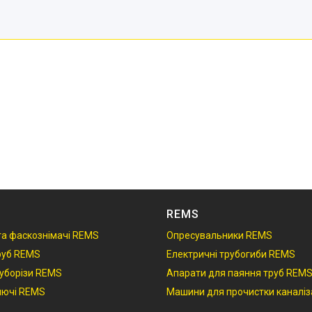
REMS
 та фаскознімачі REMS
Опресувальники REMS
руб REMS
Електричні трубогиби REMS
руборізи REMS
Апарати для паяння труб REM
ключі REMS
Машини для прочистки каналіз