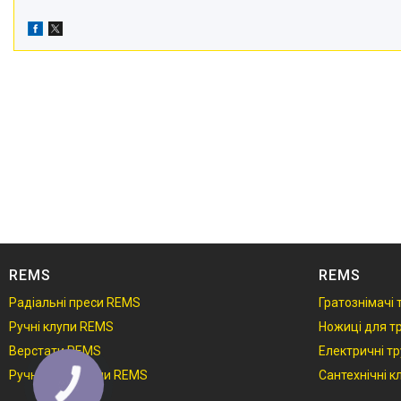
REMS
REMS
Радіальні преси REMS
Гратознімачі
Ручні клупи REMS
Ножиці для т
Верстати REMS
Електричні т
Ручні трубні пили REMS
Сантехнічні 