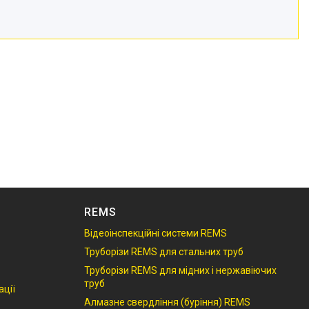
REMS
Відеоінспекційні системи REMS
Труборізи REMS для стальних труб
S
Труборізи REMS для мідних і нержавіючих
труб
ації
Алмазне свердління (буріння) REMS