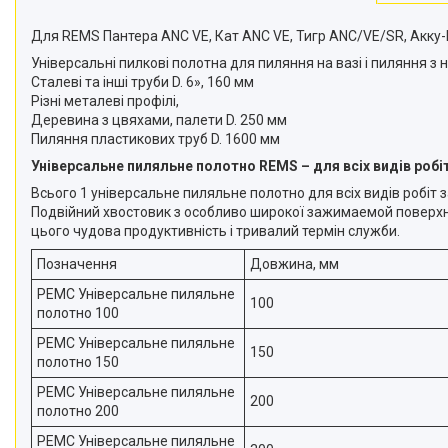
Для REMS Пантера ANC VE, Кат ANC VE, Тигр ANC/VE/SR, Акку-Ка
Універсальні пилкові полотна для пиляння на вазі і пиляння з
Сталеві та інші труби D. 6», 160 мм
Різні металеві профілі,
Деревина з цвяхами, палети D. 250 мм
Пиляння пластикових труб D. 1600 мм
Універсальне пиляльне полотно REMS – для всіх видів робіт
Всього 1 універсальне пиляльне полотно для всіх видів робіт за
Подвійний хвостовик з особливо широкої зажимаемой поверхнею 
цього чудова продуктивність і тривалий термін служби.
Позначення
Довжина, мм
РЕМС Універсальне пиляльне
100
полотно 100
РЕМС Універсальне пиляльне
150
полотно 150
РЕМС Універсальне пиляльне
200
полотно 200
РЕМС Універсальне пиляльне