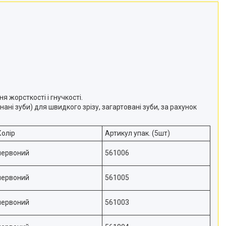
я жорсткості і гнучкості.
ні зуби) для швидкого зрізу, загартовані зуби, за рахунок
Колір
Артикул упак. (5шт)
червоний
561006
червоний
561005
червоний
561003