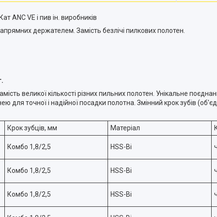
т ANC VE і пив ін. виробників
 напрямних держателем. Замість безлічі пилкових полотен.
.
мість великої кількості різних пильних полотен. Унікальне поєднанн
для точної і надійної посадки полотна. Змінний крок зубів (об'єдна
Крок зубців, мм
Матеріал
Комбо 1,8/2,5
HSS-Bi
Комбо 1,8/2,5
HSS-Bi
Комбо 1,8/2,5
HSS-Bi