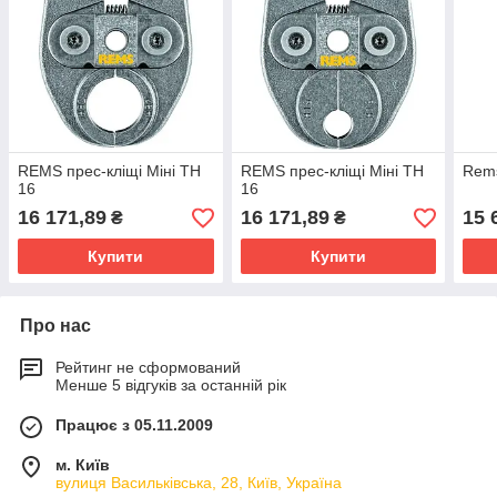
REMS прес-кліщі Міні TH
REMS прес-кліщі Міні TH
Rems
16
16
16 171,89
16 171,89
15 
₴
₴
Купити
Купити
Про нас
Рейтинг не сформований
Менше 5 відгуків за останній рік
Працює з 05.11.2009
м. Київ
вулиця Васильківська, 28, Київ, Україна