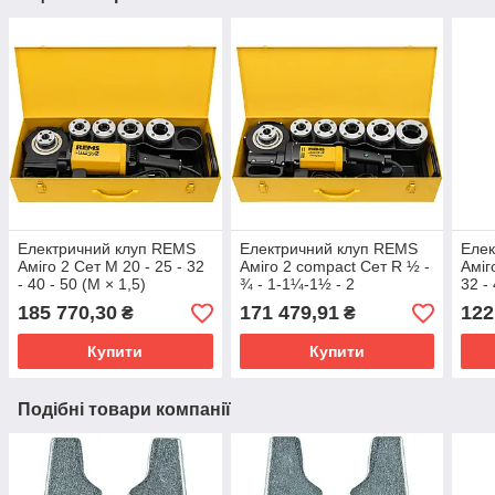
Електричний клуп REMS
Електричний клуп REMS
Елек
Аміго 2 Сет M 20 - 25 - 32
Аміго 2 compact Сет R ½ -
Аміг
- 40 - 50 (M × 1,5)
¾ - 1-1¼-1½ - 2
32 -
185 770,30
171 479,91
122
₴
₴
Купити
Купити
Подібні товари компанії