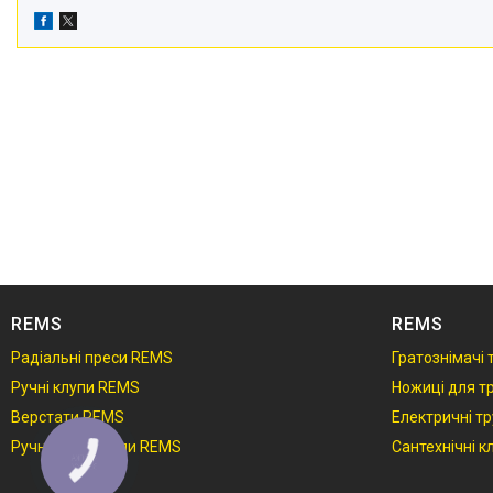
REMS
REMS
Радіальні преси REMS
Гратознімачі
Ручні клупи REMS
Ножиці для т
Верстати REMS
Електричні т
Ручні трубні пили REMS
Сантехнічні 
КНОПКА
ЗВ'ЯЗКУ