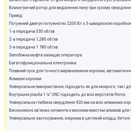
Всмоктуючий ротор для видалення пилу при сухому свердлінні
Привід
Потужний двигун потужністю 2200 Вт з 3-швидкісною коробко
1-а передача 530 об/хв
2-а передача 1,280 об/хв
3-я передача 1 780 об/хв
Запобіжна муфта захищає оператора
Багатофункціональна електроніка
Плавний пуск для точного вирівнювання коронки, автоматичне
Алмазні коронки
Універсальне використання, підходить як для мокрого, так і д
Внутрішня різьба 1 ¼″ UNC підходить до всіх верстатів Rems
Універсальна глибина свердління 420 мм на всіх алмазних ко
Високоякісні зв'язані сегменти з високим вмістом алмазів для
Універсальне застосування, зокрема в цегляній кладці, бетоні 