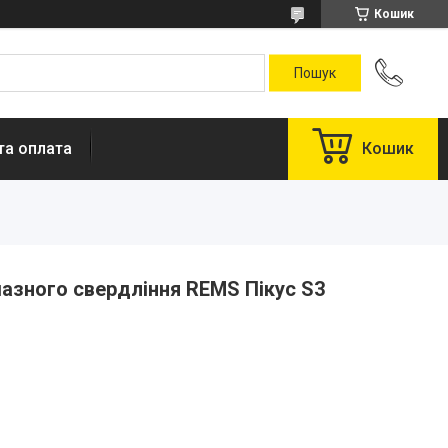
Кошик
та оплата
Кошик
азного свердління REMS Пікус S3