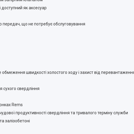
 доступний як аксесуар
ю передач, що не потребує обслуговування
 обмеження швидкості холостого ходу і захист від перевантаження
ля сухого свердління
ронках Rems
 чудової продуктивності свердління та тривалого терміну служби
та залізобетоні