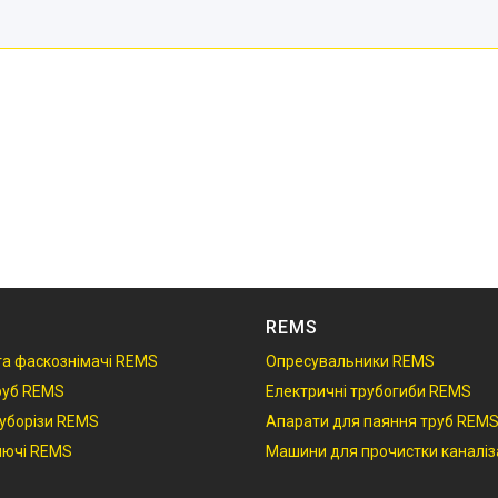
REMS
 та фаскознімачі REMS
Опресувальники REMS
руб REMS
Електричні трубогиби REMS
руборізи REMS
Апарати для паяння труб REM
ключі REMS
Машини для прочистки каналіз