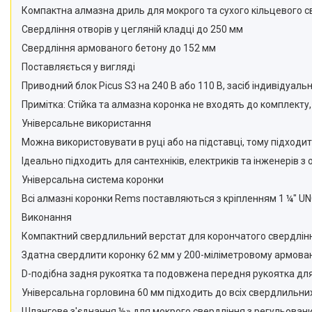
Компактна алмазна дриль для мокрого та сухого кільцевого свер
Свердління отворів у цегляній кладці до 250 мм
Свердління армованого бетону до 152 мм
Поставляється у вигляді
Приводний блок Picus S3 на 240 В або 110 В, засіб індивідуаль
Примітка: Стійка та алмазна коронка не входять до комплекту
Універсальне використання
Можна використовувати в руці або на підставці, тому підходи
Ідеально підходить для сантехніків, електриків та інженерів з
Універсальна система коронки
Всі алмазні коронки Rems поставляються з кріпленням 1 ¼″ U
Виконання
Компактний свердлильний верстат для корончатого свердління 
Здатна свердлити коронку 62 мм у 200-міліметровому армован
D-подібна задня рукоятка та подовжена передня рукоятка для 
Універсальна горловина 60 мм підходить до всіх свердлильни
Шлангове з'єднання ½» для мокрого свердління з регульован