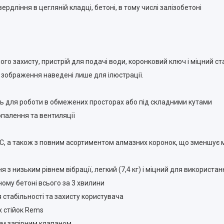
дління в цегляній кладці, бетоні, в тому числі залізобетоні
ного захисту, пристрій для подачі води, коронковий ключ і міцний с
, зображення наведені лише для ілюстрації.
ть для роботи в обмежених просторах або під складними кутами
 опалення та вентиляції
NC, а також з повним асортиментом алмазних коронок, що зменшує 
з низьким рівнем вібрації, легкий (7,4 кг) і міцний для використ
ому бетоні всього за 3 хвилини
стабільності та захисту користувача
х стійок Rems
им запірним клапаном