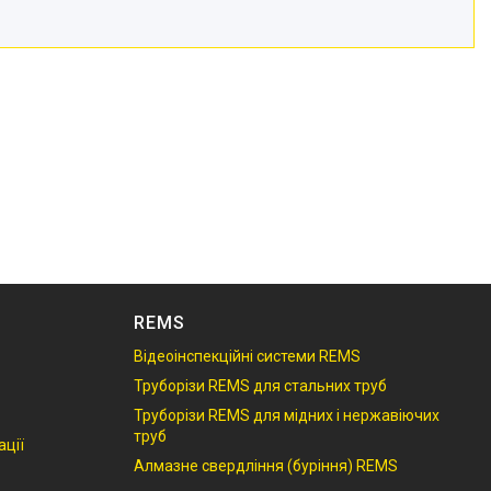
REMS
Відеоінспекційні системи REMS
Труборізи REMS для стальних труб
S
Труборізи REMS для мідних і нержавіючих
труб
ації
Алмазне свердління (буріння) REMS