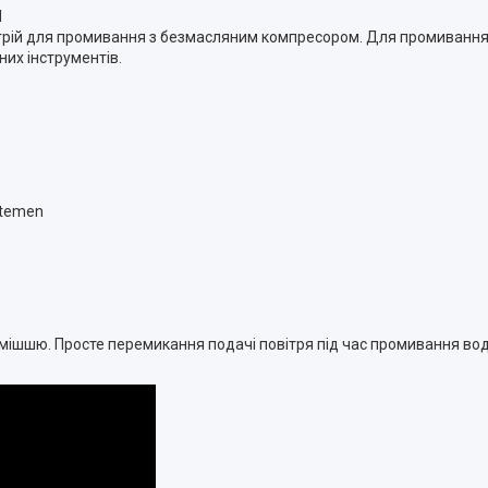
М
рій для промивання з безмасляним компресором. Для промивання 
них інструментів.
stemen
ішшю. Просте перемикання подачі повітря під час промивання водо