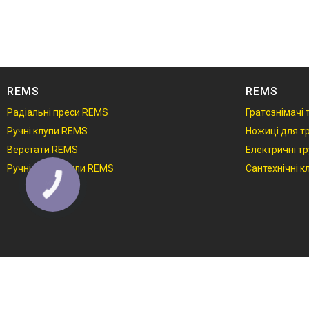
REMS
REMS
Радіальні преси REMS
Гратознімачі
Ручні клупи REMS
Ножиці для т
Верстати REMS
Електричні т
Ручні трубні пили REMS
Сантехнічні 
КНОПКА
ЗВ'ЯЗКУ