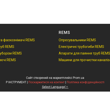
REMS
 та фаскознімачі REMS
Опресувальники REMS
руб REMS
Електричні трубогиби REMS
руборізи REMS
Апарати для паяння труб REM
ключі REMS
Машини для прочистки каналіз
Сайт створений на маркетплейсі
Prom.ua
Р ІНСТРУМЕНТ |
Поскаржитися на контент
|
Політика конфіденційності
Select Language
▼