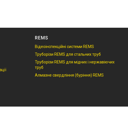
REMS
Відеоінспекційні системи REMS
Труборізи REMS для стальних труб
S
Труборізи REMS для мідних і нержавіючих
труб
ації
Алмазне свердління (буріння) REMS