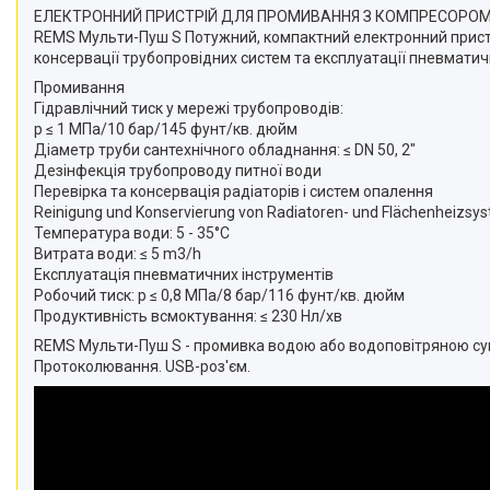
ЕЛЕКТРОННИЙ ПРИСТРІЙ ДЛЯ ПРОМИВАННЯ З КОМПРЕСОРО
REMS Мульти-Пуш S Потужний, компактний електронний прист
консервації трубопровідних систем та експлуатації пневматич
Промивання
Гідравлічний тиск у мережі трубопроводів:
p ≤ 1 МПа/10 бар/145 фунт/кв. дюйм
Діаметр труби сантехнічного обладнання: ≤ DN 50, 2"
Дезінфекція трубопроводу питної води
Перевірка та консервація радіаторів і систем опалення
Reinigung und Konservierung von Radiatoren- und Flächenheizsy
Температура води: 5 - 35°C
Витрата води: ≤ 5 m3/h
Експлуатація пневматичних інструментів
Робочий тиск: p ≤ 0,8 МПа/8 бар/116 фунт/кв. дюйм
Продуктивність всмоктування: ≤ 230 Нл/хв
REMS Мульти-Пуш S - промивка водою або водоповітряною сум
Протоколювання. USB-роз'єм.