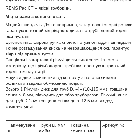
REMS Рас СТ – якісні труборізи.
Міцна рама з кованої сталі.
Міцний шпиндель. Довга напрямна, загартовані опорні ролики
гарантують точний хід ріжучого диска по трубі, довгий термін
експлуатації.
Ергономічна, широка ручка сприяє потужної подачі шпинделя.
Точне розташування диска на невращающейся осі, гарантує
відріз під прямим кутом.
Спеціальні загартовані ріжучі диски виготовлені з того ж
матеріалу, що і різьбонарізні гребінки гарантують тривалий
термін експлуатації
Ріжучий диск захищений від контакту з наполегливими
роликами завдяки обмеженню подачі.
Всього 1 Ріжучий диск для труб D. -4» (10-115 мм), товщина
стінки s. 8 мм, підходить для обох труборезов. Ріжучий диск
для труб D 1-4» товщина стінки до s. 12,5 мм. як дод.
комплектуючі.
Найменуванн
Труби D. мм/
Товщина
Артикул №
я
дюйм
стінки s. мм