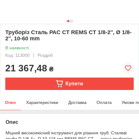
Труборіз Сталь РАС СТ REMS СТ 1/8-2'', Ø 1/8-
2'', 10-60 mm
В наявності
Код: 113000
Роздріб
21 367,48
₴
Купити
Опис
Характеристики
Доставка
Оплата
Умови п
Опис
Міцний високоякісний інструмент для різання труб. Сталеві
труби D 1/8-4», D 10-115 мм REMS РАС СТ — якісні труборізи.