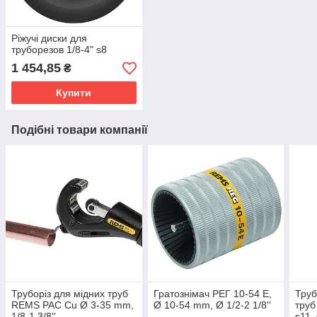
Ріжучі диски для
труборезов 1/8-4" s8
1 454,85
₴
Купити
Подібні товари компанії
Труборіз для мідних труб
Гратознімач РЕГ 10-54 E,
Труб
REMS РАС Cu Ø 3-35 mm,
Ø 10-54 mm, Ø 1/2-2 1/8''
труб
1/8-1 3/8''
s11,