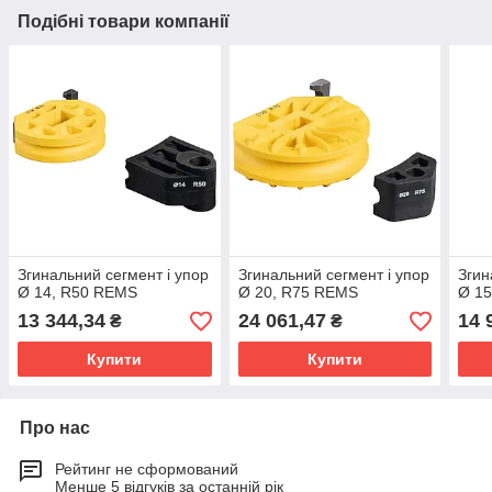
Подібні товари компанії
Згинальний сегмент і упор
Згинальний сегмент і упор
Згин
Ø 14, R50 REMS
Ø 20, R75 REMS
Ø 1
13 344,34
24 061,47
14 
₴
₴
Купити
Купити
Про нас
Рейтинг не сформований
Менше 5 відгуків за останній рік