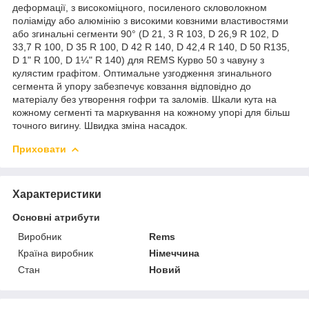
деформації, з високоміцного, посиленого скловолокном
поліаміду або алюмінію з високими ковзними властивостями
або згинальні сегменти 90° (D 21, 3 R 103, D 26,9 R 102, D
33,7 R 100, D 35 R 100, D 42 R 140, D 42,4 R 140, D 50 R135,
D 1" R 100, D 1¼" R 140) для REMS Курво 50 з чавуну з
кулястим графітом. Оптимальне узгодження згинального
сегмента й упору забезпечує ковзання відповідно до
матеріалу без утворення гофри та заломів. Шкали кута на
кожному сегменті та маркування на кожному упорі для більш
точного вигину. Швидка зміна насадок.
Приховати
Характеристики
Основні атрибути
Виробник
Rems
Країна виробник
Німеччина
Стан
Новий