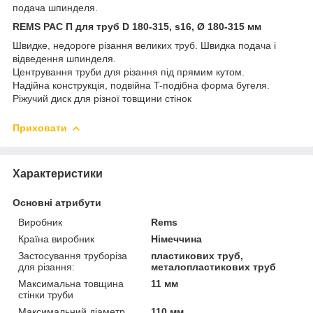
подача шпинделя.
REMS РАС П для труб D 180-315, s16, Ø 180-315 мм
Швидке, недороге різання великих труб. Швидка подача і
відведення шпинделя.
Центрування труби для різання під прямим кутом.
Надійна конструкція, подвійна T-подібна форма бугеля.
Ріжучий диск для різної товщини стінок
Приховати
Характеристики
Основні атрибути
Виробник
Rems
Країна виробник
Німеччина
Застосування труборіза
пластикових труб,
для різання:
металопластикових труб
Максимальна товщина
11 мм
стінки труби
Максимальний діаметр
110 мм