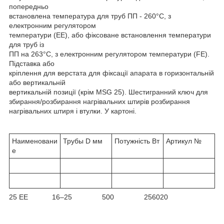
попередньо
встановлена температура для труб ПП - 260°C, з
електронним регулятором
температури (EE), або фіксоване встановлення температури
для труб із
ПП на 263°C, з електронним регулятором температури (FE).
Підставка або
кріплення для верстата для фіксації апарата в горизонтальній
або вертикальній
вертикальній позиції (крім MSG 25). Шестигранний ключ для
збирання/розбирання нагрівальних штирів розбирання
нагрівальних штиря і втулки. У картоні.
Наименовани
Трубы D мм
Потужність Вт
Артикул №
е
25 EE 16–25 500 256020