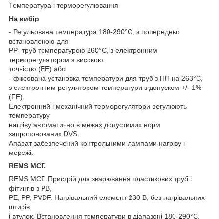
Температура і терморегулювання
На вибір
- Регульована температура 180-290°C, з попередньо
встановленою для
PP- труб температурою 260°C, з електронним
терморегулятором з високою
точністю (EE) або
- фіксована установка температури для труб з ПП на 263°C,
з електронним регулятором температури з допуском +/- 1%
(FE).
Електронний і механічний терморегулятори регулюють
температуру
нагріву автоматично в межах допустимих норм
запропонованих DVS.
Апарат забезпечений контрольними лампами нагріву і
мережі.
REMS МСГ.
REMS МСГ. Пристрій для зварювання пластикових труб і
фітингів з PB,
PE, PP, PVDF. Нагрівальний елемент 230 В, без нагрівальних
штирів
і втулок. Встановлення температури в діапазоні 180-290°C,