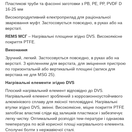
Пластикові труби та фасонні заготовки з PB, PE, PP, PVDF D
16-25 мм
Високопродуктивний електроприлад для раціональної
зварювання муфт. Застосовується повсюдно, в руках або на
верстаті.
REMS МСГ
– Нагрівальні площини згідно DVS. Високоякісне
покриття PTFE.
Виконання
Зручний, легкий. Застосовується повсюдно, в руках або на
верстаті. З кріпленням для верстата, для зміцнення пристрою
по горизонтальній або вертикальній площині (затиск для
верстака не для MSG 25).
Нагрівальні елементи згідно DVS
Плоский нагрівальний елемент відповідно до DVS.
Нагрівальний елемент зроблений з коррозионноустойчивого
алюмінієвого сплаву для якісної тепловіддачі. Нагрівальні
втулки згідно DVS, змінні. Високоякісне, міцне покриття PTFE
запобігає властиві сліди від залишків пластмаси і забезпечує
легку чистку. Оптимальний розподіл тем-ператури і однакова
температура по всій корисної площі нагрівального елемента.
Сполучні болти з нержавіючої сталі.