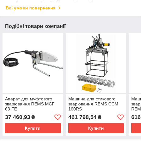
Всі умови повернення
Подібні товари компанії
Апарат для муфтового
Машина для стикового
Маши
зварювання REMS МСГ
зварювання REMS ССМ
зва
63 FE
160RS
REM
37 460,93
461 798,54
616
₴
₴
Купити
Купити