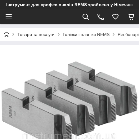
Інструмент для професіоналів REMS зроблено у Німеччині
Товари та послуги
Голівки і плашки REMS
Різьбонар