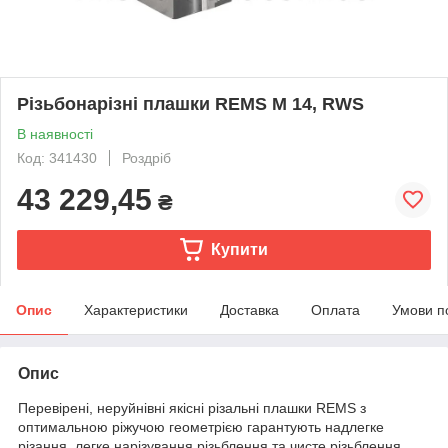
Різьбонарізні плашки REMS M 14, RWS
В наявності
Код: 341430
Роздріб
43 229,45
₴
Купити
Опис
Характеристики
Доставка
Оплата
Умови п
Опис
Перевірені, неруйнівні якісні різальні плашки REMS з
оптимальною ріжучою геометрією гарантують надлегке
різання, легке нарізування різьблення та чисте різьблення.