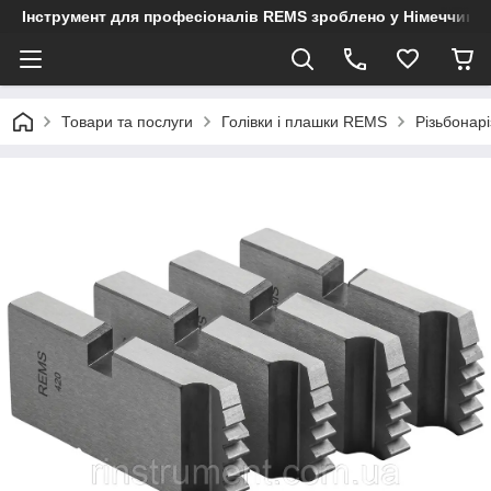
Інструмент для професіоналів REMS зроблено у Німеччині
Товари та послуги
Голівки і плашки REMS
Різьбонар