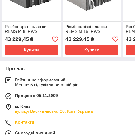
Різьбонарізні плашки
Різьбонарізні плашки
Різь
REMS M 8, RWS
REMS M 16, RWS
REM
43 229,45
43 229,45
43 
₴
₴
Купити
Купити
Про нас
Рейтинг не сформований
Менше 5 відгуків за останній рік
Працює з 05.11.2009
м. Київ
вулиця Васильківська, 28, Київ, Україна
Контакти
Сьогодні вихідний