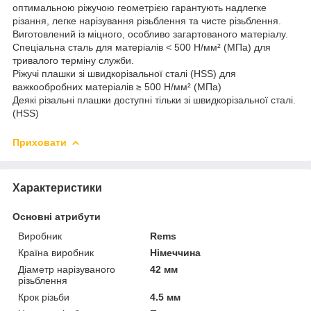
оптимальною ріжучою геометрією гарантують надлегке
різання, легке нарізування різьблення та чисте різьблення.
Виготовлений із міцного, особливо загартованого матеріалу.
Спеціальна сталь для матеріалів < 500 Н/мм² (МПа) для
тривалого терміну служби.
Ріжучі плашки зі швидкорізальної сталі (HSS) для
важкообробних матеріалів ≥ 500 Н/мм² (МПа)
Деякі різальні плашки доступні тільки зі швидкорізальної сталі.
(HSS)
Приховати
Характеристики
Основні атрибути
Виробник
Rems
Країна виробник
Німеччина
Діаметр нарізуваного
42 мм
різьблення
Крок різьби
4.5 мм