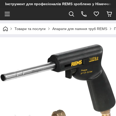
Інструмент для професіоналів REMS зроблено у Німеччині
Товари та послуги
Апарати для паяння труб REMS
П