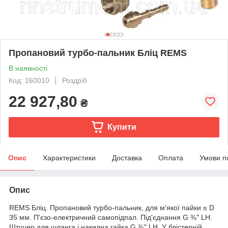
Пропановий турбо-пальник Бліц REMS
В наявності
Код: 160010
Роздріб
22 927,80
₴
Купити
Опис
Характеристики
Доставка
Оплата
Умови п
Опис
REMS Бліц. Пропановий турбо-пальник, для м'якої пайки ≤ D
35 мм. П'єзо-електричний самопідпал. Під'єднання G ⅜" LH.
Штуцер для шланга і накидна гайка G ⅜" LH. У блістерній