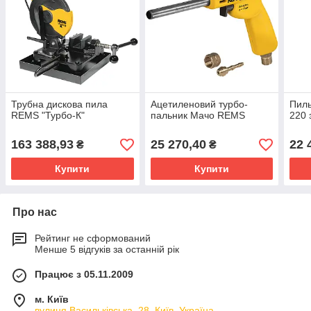
Трубна дискова пила
Ацетиленовий турбо-
Пиль
REMS "Турбо-К"
пальник Мачо REMS
220 
163 388,93
25 270,40
22 
₴
₴
Купити
Купити
Про нас
Рейтинг не сформований
Менше 5 відгуків за останній рік
Працює з 05.11.2009
м. Київ
вулиця Васильківська, 28, Київ, Україна