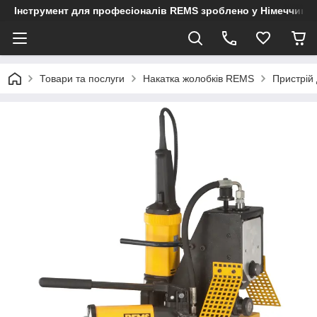
Інструмент для професіоналів REMS зроблено у Німеччині
Товари та послуги
Накатка жолобків REMS
Пристрій