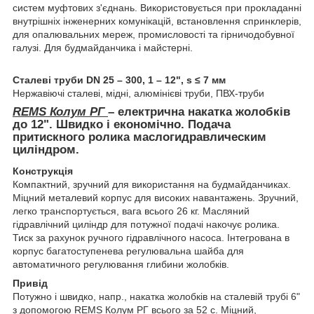
систем муфтових з'єднань. Використовується при прокладанні
внутрішніх інженерних комунікацій, встановлення спринклерів,
для опалювальних мереж, промисловості та гірничодобувної
галузі. Для будмайданчика і майстерні.
Сталеві труби DN 25 – 300, 1 – 12", s ≤ 7 мм
Нержавіючі сталеві, мідні, алюмінієві труби, ПВХ-труби
REMS Колум РГ
– електрична накатка жолобків
до 12". Швидко і економічно. Подача
притискного ролика маслогидравлическим
циліндром.
Конструкція
Компактний, зручний для використання на будмайданчиках.
Міцний металевий корпус для високих навантажень. Зручний,
легко транспортується, вага всього 26 кг. Масляний
гідравлічний циліндр для потужної подачі накочує ролика.
Тиск за рахунок ручного гідравлічного насоса. Інтегрована в
корпус багатоступенева регулювальна шайба для
автоматичного регулювання глибини жолобків.
Привід
Потужно і швидко, напр., накатка жолобків на сталевій трубі 6"
з допомогою REMS Колум РГ всього за 52 с. Міцний,