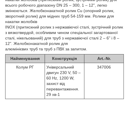
всього робочого діапазону DN 25 – 300, 1 – 12", легко
змінюються. Желобконакатной ролик Cu (опорний ролик,
зворотний ролик) для мідних труб 54-159 мм. Ролики для
накатки жолобків
INOX (притискний ролик з нержавіючої сталі, зустрічний ролик
з вязкотвердой, особливим чином спеціальної загартованої
сталі, нікельований) для труб з нержавіючої сталі 2 – 6" і 8 –
12". Желобконакатной ролик для
алюмінієвих труб та труб з ПВХ за запитом.
Найменування
Конструкція
Art.-Nr.
Колум РГ
Універсальний
347006
двигун 230 V, 50 –
60 Hz, 1200 W,
захист від
перевантаження.
29 хв-1