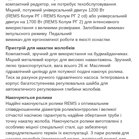
компактний редуктор, не потребує техобслуговування.
Міцний, потужний універсальний двигун 1200 Вт
(REMS Колум РГ і REMS Колум РГ 2 cd) або універсальний
двигун на 1700 Вт (REMS Колум РГ 2) для інтенсивного
використання з великими розмірами. Запобіжний вимикач
імпульсного режиму. Педальний
вимикач для ергономічної роботи в якості оснастки.
Пристрій для накатки жолобків
Компактний, зручний для використання на будмайданчиках.
Міцний металевий корпус для високих навантажень. Зручний,
легко транспортується, вага всього 26 кг. Масляний
гідравлічний циліндр для потужної подачі накочує ролика.
Тиск за рахунок ручного гідравлічного насоса. Інтегрована в
корпус багатоступенева регулювальна шайба для
автоматичного регулювання глибини жолобків.
Накочуються ролики
Надійні накочуються ролики REMS з оптимальним
співвідношенням діаметрів ролик/контрролик і великої
сітчастої насічкою гарантують надійне обертання труби і
точну накатку жолоба. Накочуються ролики виготовлені з
особливо міцної спеціальної сталі, що забезпечує
сверхдлительного термін їх експлуатації. 3 пари роликів для
накатки жолобків (притискний ролик, зустрічний ролик) для