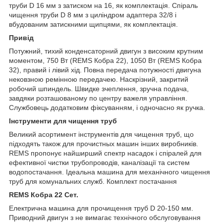
труби D 16 мм з затиском на 16, як комплектація. Спіраль
чищення труби D 8 мм з циліндром адаптера 32/8 і
вбудованим затискними щипцями, як комплектація.
Привід
Потужний, тихий конденсаторний двигун з високим крутним
моментом, 750 Вт (REMS Кобра 22), 1050 Вт (REMS Кобра
32), правий і лівий хід. Повна передача потужності двигуна
нековзною ремінною передачею. Наскрізний, закритий
робочий шпиндель. Швидке зчеплення, зручна подача,
завдяки розташованому по центру важеля управління.
Службовець додатковим фіксуванням, і одночасно як ручка.
Інструменти для чищення труб
Великий асортимент інструментів для чищення труб, що
підходять також для прочистных машин інших виробників.
REMS пропонує найширший спектр насадок і спіралей для
ефективної чистки трубопроводів, каналізації та систем
водопостачання. Ідеальна машина для механічного чищення
труб для комунальних служб. Комплект постачання
REMS Кобра 22 Сет.
Електрична машина для прочищення труб D 20-150 мм.
Приводний двигун з не вимагає технічного обслуговування