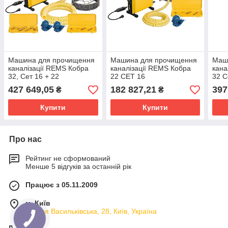
Машина для прочищення
Машина для прочищення
Маш
каналізації REMS Кобра
каналізації REMS Кобра
кана
32, Сет 16 + 22
22 СЕТ 16
32 С
427 649,05
182 827,21
397
₴
₴
Купити
Купити
Про нас
Рейтинг не сформований
Менше 5 відгуків за останній рік
Працює з 05.11.2009
м. Київ
вулиця Васильківська, 28, Київ, Україна