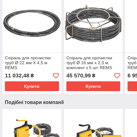
Спіраль для прочистки
Спіраль для прочистки
Спір
труб Ø 22 мм X 4,5 м
труб Ø 16 мм x 2,3 м,
труб
REMS
комплект з 5 шт. REMS
REM
11 032,48
45 570,99
6 9
₴
₴
Купити
Купити
Подібні товари компанії