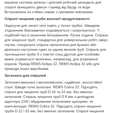
машини система затиску і цілісний робочий шпиндель для
спіралі захищають двигун і привід від бруду та води.
Встановлена на стійких ніжках з гумовими ковпаками.
Спіралі чищення труби високої продуктивності
Надгнучкі для легкої тяги навіть у тісних трубах. Швидким
з'єднанням блискавично подовжуються і скорочуються. Т-
подібний паз із захисним блокуванням. Ручна подача. Спіраль
для чищення труб, стандартна для універсальних робіт, сверх
гнучка, спеціальна спіраль призначена для вузьких або
декількох наступних один за одним вигинів труб. Спіраль для
прочищення труби S з товстої спец дротом для особливо
важко усуваються засмічень, наприклад, для розрізання
коренів. Привід REMS Кобра 22, REMS Кобра 32 або для
приводів інших виробників.
Затискачі для спіралей
Затискачі виконані з високоякісною, надійною, зносостійкої
сталі. Швидкі точні затискачі. REMS Cobra 22: Підходять
спіралі для чищення труб D 16 та 22 мм, без змінних
затискачів. Спіраль чищення труб D 8 мм з циліндром
адаптера 22/8 і вбудованим затискними щипцями, як
комплектація. REMS Cobra 32: Підходять спіралі чищення
труби D 22 і 32 мм, без змінних затискачів. Спіралі чищення