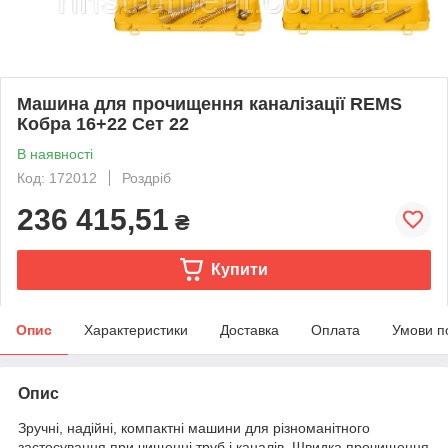
Машина для прочищення каналізації REMS
Кобра 16+22 Сет 22
В наявності
Код: 172012
Роздріб
236 415,51
₴
Купити
Опис
Характеристики
Доставка
Оплата
Умови п
Опис
Зручні, надійні, компактні машини для різноманітного
застосування при чищенні труб і каналів. Швидка прочищення