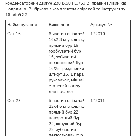
конденсаторний двигун 230 В,50 Гц,750 В, правий і лівий хід.
Напрямна. Вибірково з комплектом спіралей та інструменту
16 або/і 22.
Найменування
Виконання
Артикул №
Сет 16
6 частин спіралей
172010
16x2,3 м у кошику,
прямий бур 16,
горбкуватий бур
16, зубчастий
пелюстковий бур
16/25, розділовий
штифт 16, 1 пара
рукавичок, міцний
сталевий валізу
для насадок
Сет 22
5 частин спіралей
172011
22x4,5 м в кошику,
прямий бур 22,
поворотний бур
22, конусний бур
22, зубчастий,
пелюстковий бур