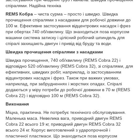
спіралями. Надійна техніка
REMS Кобра
– чиста сурма – просто і швидко. Швидка
прочищення спіралями з насадками для робочої довжини до
100 м. Ефективне застосування відцентрових насадок і фрез
при обертах 740 об/хвилину. Що знаходиться поза корпусом
машини система затиску і цілісний робочий шпиндель для
спіралі захищають двигун і привід від бруду та води.
Швидка прочищення спіралями з насадками
Швидка прочищення, 740 об/хвилину (REMS Cobra 22) і
відповідно 520 об/хвилину (REMS Cobra 32), зі спіралями, для
ефективних, швидких робіт, наприклад, із застосуванням
відцентрових насадок і фрез. Також при важких умовах,
наприклад, при забрудненнях і жорстких опадах. Спіралі
додаються у міру потреби до робочої довжини в 70 м (REMS
Cobra 22) і відповідно 100 м (REMS Cobra 32).
Виконання
Міцна, практична. Не потребує технічного обслуговування.
Маленька маса. Невелика вага, приводний двигун REMS
Cobra 22 всього 19 кг, приводний двигун REMS Cobra 32
всього 24 кг. Корпус виготовлений з ударопрочной і
пластичної пластмаси. Що знаходиться поза корпусом