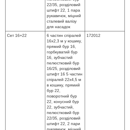
22/35, розділовий
штифт 22, 1 пара
рукавичок, міцний
сталевий валізу
для насадок
Сет 16+22
6 частин спіралей
172012
16x2,3 м у кошику,
прямий бур 16,
горбкуватий бур
16, зубчастий
пелюстковий бур
16/25, розділовий
штифт 16 5 частин
спіралей 22x4,5 м
в кошику, прямий
бур 22,
поворотний бур
22, конусний бур
22, зубчастий,
пелюстковий бур
22/35, розділовий
штифт 22, 2 пари
рукавичок, міцний